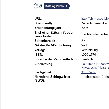
URL
:
http://ub-madoc.bi
Dokumenttyp
:
Zeitschriftenartikel
Erscheinungsjahr
:
2006
Titel einer Zeitschrift oder
Liechtensteinische 
einer Reihe
:
Seitenbereich
:
2-4
Ort der Veröffentlichung
:
Vaduz
Verlag
:
Vereinigung
ISSN
:
1029-1776
Sprache der Veröffentlichung
:
Deutsch
Einrichtung
:
Fakultät für Rechts
Privatrecht (Heiss 
Fachgebiet
:
340 Recht
Normierte Schlagwörter
Liechtenstein, Juri
(SWD)
: