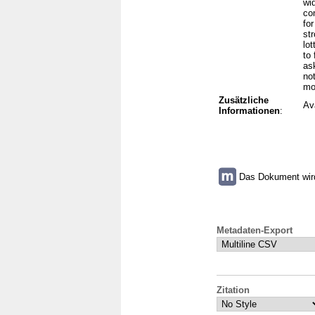
wi
co
for
st
lo
to
ask
no
mo
Zusätzliche
Av
Informationen
:
Das Dokument wird 
Metadaten-Export
Zitation