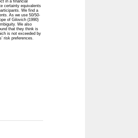
t in a financial
te certainty equivalents
articipants. We find a
ments. As we use 50/50-
cope of Gilovich (1990)
 ambiguity. We also
ound that they think is
hich is not exceeded by
’ risk preferences.