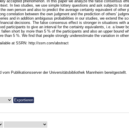
dely accepted phenomenon. In this paper we analyze the false consensus effec
ntext. In two studies, we use simple lottery questions and ask subjects to sta
 the own person and also to predict the average certainty equivalent of other p
rong correlation between the own judgment and the prediction of others’ judg
tteries and in addition ambiguous probabilities in our studies, we extend the s
 financial decisions. The false consensus effect is stronger in situations with
ed participants to give an interval for the certainty equivalents, i.e. a lower b
t fallen short by more than 5 % of the participants and also an upper bound w
re than 5 %. We find that people strongly underestimate the variation in others
ailable at SSRN: http://ssrn.com/abstract
vom Publikationsserver der Universitätsbibliothek Mannheim bereitgestellt.