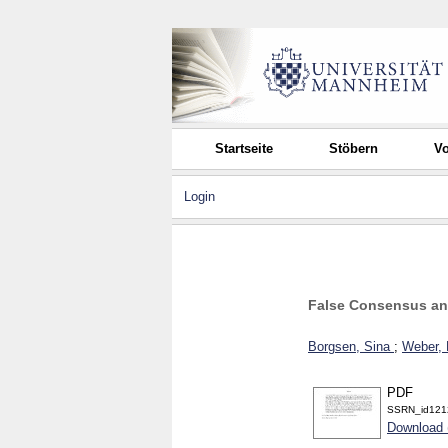
Startseite
Stöbern
Vo
Login
False Consensus and
Borgsen, Sina
;
Weber, 
PDF
SSRN_id121
Download 