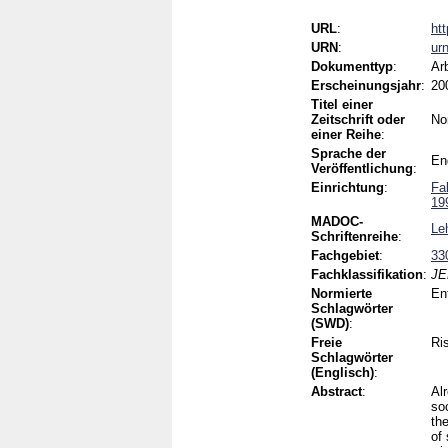
URL
:
ht
URN
:
ur
Dokumenttyp
:
Ar
Erscheinungsjahr
:
20
Titel einer
Zeitschrift oder
No
einer Reihe
:
Sprache der
En
Veröffentlichung
:
Einrichtung
:
Fa
19
MADOC-
Le
Schriftenreihe
:
Fachgebiet
:
33
Fachklassifikation
:
JE
Normierte
En
Schlagwörter
(SWD)
:
Freie
Ri
Schlagwörter
(Englisch)
:
Abstract
:
Al
so
th
of