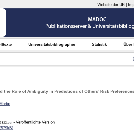
Website der UB
|
Im
lltexte
Universitätsbibliographie
Statistik
Über
 the Role of Ambiguity in Predictions of Others’ Risk Preference
Martin
- Veröffentlichte Version
2322.pdf
(579kB)