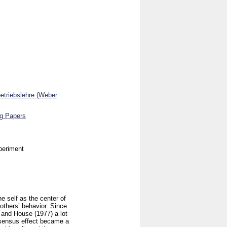
betriebslehre (Weber
ng Papers
periment
e self as the center of
others’ behavior. Since
, and House (1977) a lot
onsensus effect became a