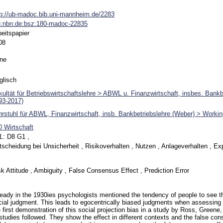
tp://ub-madoc.bib.uni-mannheim.de/2283
n:nbn:de:bsz:180-madoc-22835
beitspapier
08
ne
glisch
kultät für Betriebswirtschaftslehre > ABWL u. Finanzwirtschaft, insbes. Bank
93-2017)
hrstuhl für ABWL, Finanzwirtschaft, insb. Bankbetriebslehre (Weber) > Worki
0 Wirtschaft
L
:
D8 G1 ,
tscheidung bei Unsicherheit , Risikoverhalten , Nutzen , Anlageverhalten , Ex
sk Attitude , Ambiguity , False Consensus Effect , Prediction Error
ready in the 1930ies psychologists mentioned the tendency of people to see th
cial judgment. This leads to egocentrically biased judgments when assessing 
e first demonstration of this social projection bias in a study by Ross, Greene
 studies followed. They show the effect in different contexts and the false c