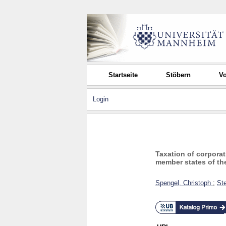
Startseite
Stöbern
Vo
Login
Taxation of corporat
member states of th
Spengel, Christoph
;
Ste