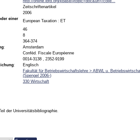
http://online.ibfd.org/kbase/#topic=doc&url=/colle...
Zeitschriftenartikel
2006
 oder einer
European Taxation : ET
46
8
364-374
ng
:
Amsterdam
Conféd. Fiscale Européenne
0014-3138 , 2352-9199
lichung
:
Englisch
Fakultät für Betriebswirtschaftslehre > ABWL u. Betriebswirtschaf
(Spengel 2006-)
330 Wirtschaft
Teil der Universitätsbibliographie.