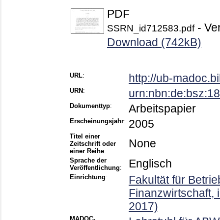
PDF
- Ver
SSRN_id712583.pdf
Download (742kB)
URL
:
http://ub-madoc.
URN
:
urn:nbn:de:bsz:
Dokumenttyp
:
Arbeitspapier
Erscheinungsjahr
:
2005
Titel einer
None
Zeitschrift oder
einer Reihe
:
Sprache der
Englisch
Veröffentlichung
:
Einrichtung
:
Fakultät für Betri
Finanzwirtschaft,
2017)
MADOC-