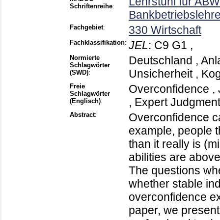
Lehrstuhl für ABWL
Schriftenreihe
:
Bankbetriebslehr
Fachgebiet
:
330 Wirtschaft
Fachklassifikation
:
JEL
:
C9 G1 ,
Normierte
Deutschland , Anl
Schlagwörter
Unsicherheit , Kog
(SWD)
:
Freie
Overconfidence , 
Schlagwörter
, Expert Judgmen
(Englisch)
:
Abstract
:
Overconfidence can
example, people t
than it really is (
abilities are abov
The questions whe
whether stable ind
overconfidence ex
paper, we present