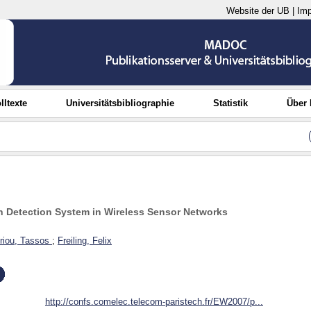
Website der UB
|
Im
lltexte
Universitätsbibliographie
Statistik
Über
n Detection System in Wireless Sensor Networks
riou, Tassos
;
Freiling, Felix
http://confs.comelec.telecom-paristech.fr/EW2007/p...