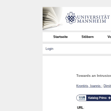
Startseite
Stöbern
Vo
Login
Towards an Intrusio
Krontiris, Ioannis
;
Dimit
URL
: