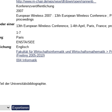
http://www.m-chair.de/wps/wse/dl/down/open/rannenb...
Konferenzveröffentlichung
2007
European Wireless 2007 : 13th European Wireless Conference ; Par
proceedings
 oder einer
13th European Wireless Conference, 1-4th April, Paris, France; p
1-7
ng
:
Paris
ENSTA/SEE
lichung
:
Englisch
Fakultät für Wirtschaftsinformatik und Wirtschaftsmathematik > Pr
(Freiling 2005-2010)
004 Informatik
Teil der Universitätsbibliographie.