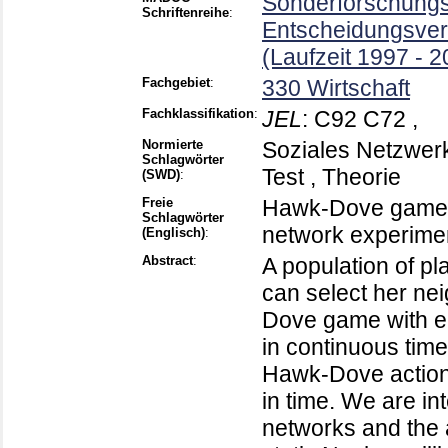
Sonderforschungsb
Schriftenreihe
:
Entscheidungsver
(Laufzeit 1997 - 2
Fachgebiet
:
330 Wirtschaft
Fachklassifikation
:
JEL
:
C92 C72 ,
Normierte
Soziales Netzwerk 
Schlagwörter
Test , Theorie
(SWD)
:
Freie
Hawk-Dove game , 
Schlagwörter
network experime
(Englisch)
:
Abstract
:
A population of pl
can select her ne
Dove game with e
in continuous tim
Hawk-Dove action 
in time. We are int
networks and the 