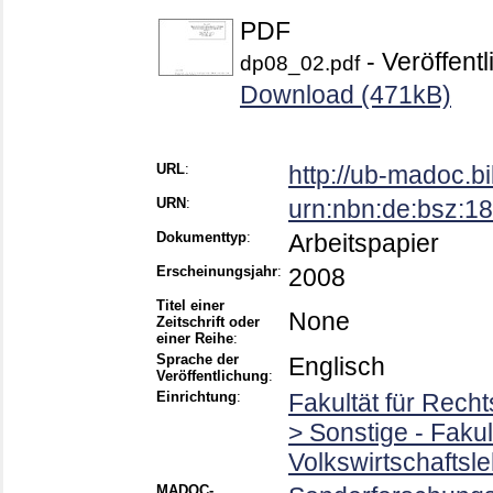
PDF
- Veröffentl
dp08_02.pdf
Download (471kB)
URL
:
http://ub-madoc.
URN
:
urn:nbn:de:bsz:
Dokumenttyp
:
Arbeitspapier
Erscheinungsjahr
:
2008
Titel einer
None
Zeitschrift oder
einer Reihe
:
Sprache der
Englisch
Veröffentlichung
:
Einrichtung
:
Fakultät für Rech
> Sonstige - Faku
Volkswirtschaftsl
MADOC-