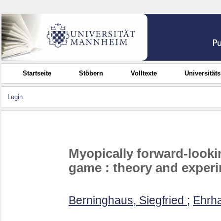
Startseite
Stöbern
Volltexte
Universität
Login
Myopically forward-looki
game : theory and exper
Berninghaus, Siegfried
;
Ehrha