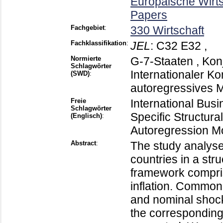
Europäische Wirt
Papers
Fachgebiet
:
330 Wirtschaft
Fachklassifikation
:
JEL
:
C32 E32 ,
Normierte
G-7-Staaten , Kon
Schlagwörter
Internationaler K
(SWD)
:
autoregressives M
Freie
International Bus
Schlagwörter
Specific Structura
(Englisch)
:
Autoregression M
Abstract
:
The study analyse
countries in a str
framework compris
inflation. Common
and nominal shock
the corresponding