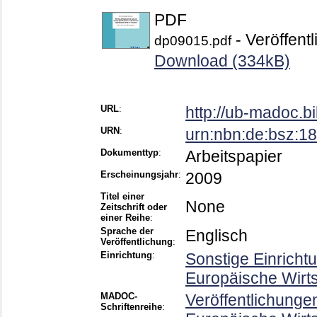
PDF
- Veröffentl
dp09015.pdf
Download (334kB)
URL
:
http://ub-madoc.
URN
:
urn:nbn:de:bsz:
Dokumenttyp
:
Arbeitspapier
Erscheinungsjahr
:
2009
Titel einer
None
Zeitschrift oder
einer Reihe
:
Sprache der
Englisch
Veröffentlichung
:
Einrichtung
:
Sonstige Einricht
Europäische Wirt
MADOC-
Veröffentlichunge
Schriftenreihe
: