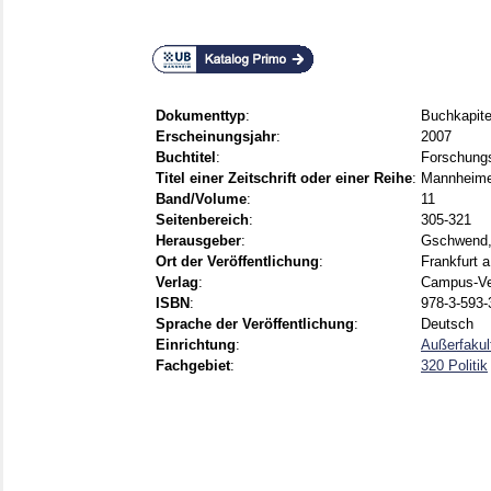
Dokumenttyp
:
Buchkapite
Erscheinungsjahr
:
2007
Buchtitel
:
Forschungs
Titel einer Zeitschrift oder einer Reihe
:
Mannheimer
Band/Volume
:
11
Seitenbereich
:
305-321
Herausgeber
:
Gschwend
Ort der Veröffentlichung
:
Frankfurt a
Verlag
:
Campus-Ve
ISBN
:
978-3-593-
Sprache der Veröffentlichung
:
Deutsch
Einrichtung
:
Außerfakul
Fachgebiet
:
320 Politik