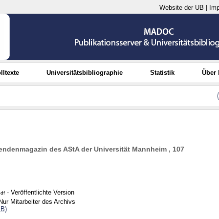
Website der UB
|
Im
lltexte
Universitätsbibliographie
Statistik
Über
endenmagazin des AStA der Universität Mannheim , 107
- Veröffentlichte Version
df
Nur Mitarbeiter des Archivs
MB)