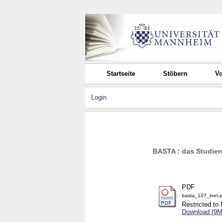
Startseite
Stöbern
Vo
Login
BASTA : das Studier
PDF
basta_107_inet.p
Restricted to 
Download (9