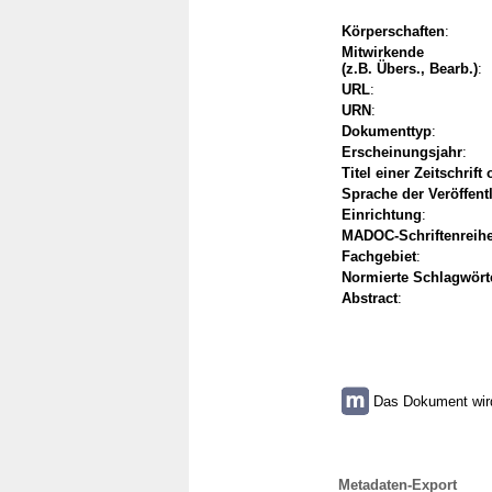
Körperschaften
:
Mitwirkende
(z.B. Übers., Bearb.)
:
URL
:
URN
:
Dokumenttyp
:
Erscheinungsjahr
:
Titel einer Zeitschrift
Sprache der Veröffent
Einrichtung
:
MADOC-Schriftenreih
Fachgebiet
:
Normierte Schlagwört
Abstract
:
Das Dokument wird 
Metadaten-Export