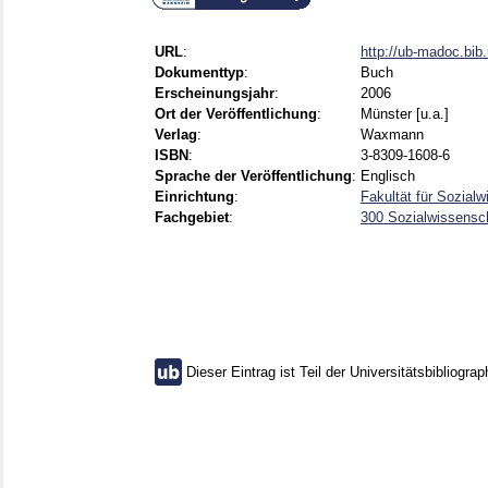
URL
:
http://ub-madoc.bi
Dokumenttyp
:
Buch
Erscheinungsjahr
:
2006
Ort der Veröffentlichung
:
Münster [u.a.]
Verlag
:
Waxmann
ISBN
:
3-8309-1608-6
Sprache der Veröffentlichung
:
Englisch
Einrichtung
:
Fakultät für Sozial
Fachgebiet
:
300 Sozialwissensch
Dieser Eintrag ist Teil der Universitätsbibliograp