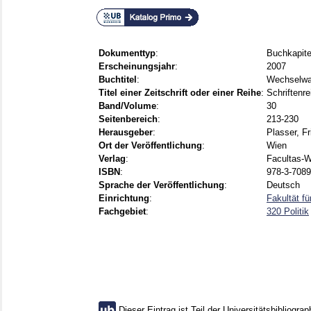
Dokumenttyp
:
Buchkapite
Erscheinungsjahr
:
2007
Buchtitel
:
Wechselwah
Titel einer Zeitschrift oder einer Reihe
:
Schriftenr
Band/Volume
:
30
Seitenbereich
:
213-230
Herausgeber
:
Plasser, Fr
Ort der Veröffentlichung
:
Wien
Verlag
:
Facultas-
ISBN
:
978-3-7089
Sprache der Veröffentlichung
:
Deutsch
Einrichtung
:
Fakultät f
Fachgebiet
:
320 Politik
Dieser Eintrag ist Teil der Universitätsbibliograp