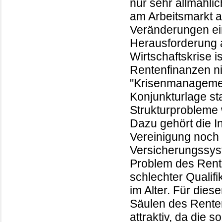
nur sehr allmählic
am Arbeitsmarkt au
Veränderungen ein
Herausforderung 
Wirtschaftskrise i
Rentenfinanzen nic
"Krisenmanagemen
Konjunkturlage sta
Strukturprobleme 
Dazu gehört die I
Vereinigung noch
Versicherungssys
Problem des Ren
schlechter Qualif
im Alter. Für dies
Säulen des Rente
attraktiv, da die 