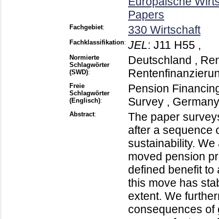
Europäische Wirt
Papers
Fachgebiet
:
330 Wirtschaft
Fachklassifikation
:
JEL
:
J11 H55 ,
Normierte
Deutschland , Ren
Schlagwörter
Rentenfinanzierung
(SWD)
:
Freie
Pension Financing 
Schlagwörter
Survey , German
(Englisch)
:
Abstract
:
The paper survey
after a sequence 
sustainability. We
moved pension pro
defined benefit to
this move has stab
extent. We furthe
consequences of gl