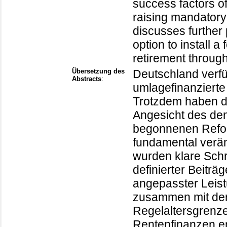
success factors of
raising mandatory
discusses further
option to install a
retirement throug
Übersetzung des
Deutschland verfü
Abstracts
:
umlagefinanzierte
Trotzdem haben d
Angesicht des de
begonnenen Refor
fundamental verän
wurden klare Schr
definierter Beitr
angepasster Leis
zusammen mit de
Regelaltersgrenze
Rentenfinanzen en