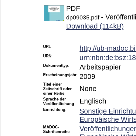
PDF
- Veröffentl
dp09035.pdf
Download (114kB)
URL
:
http://ub-madoc.
URN
:
urn:nbn:de:bsz:
Dokumenttyp
:
Arbeitspapier
Erscheinungsjahr
:
2009
Titel einer
None
Zeitschrift oder
einer Reihe
:
Sprache der
Englisch
Veröffentlichung
:
Einrichtung
:
Sonstige Einricht
Europäische Wirt
MADOC-
Veröffentlichunge
Schriftenreihe
: