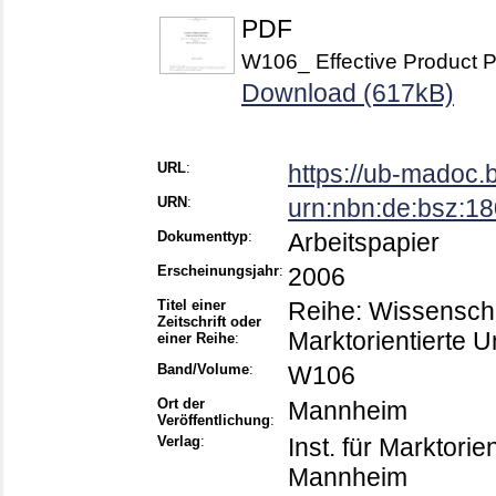
PDF
W106_ Effective Product 
Download (617kB)
URL
:
https://ub-madoc
URN
:
urn:nbn:de:bsz:1
Dokumenttyp
:
Arbeitspapier
Erscheinungsjahr
:
2006
Titel einer
Reihe: Wissenschaft
Zeitschrift oder
Marktorientierte
einer Reihe
:
Band/Volume
:
W106
Ort der
Mannheim
Veröffentlichung
:
Verlag
:
Inst. für Marktori
Mannheim