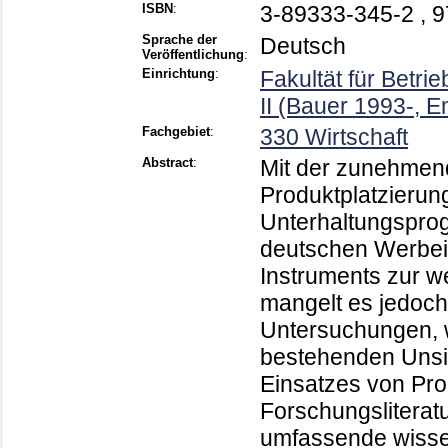
ISBN
:
3-89333-345-2 , 
Sprache der
Deutsch
Veröffentlichung
:
Einrichtung
:
Fakultät für Betri
II (Bauer 1993-, E
Fachgebiet
:
330 Wirtschaft
Abstract
:
Mit der zunehmend
Produktplatzierun
Unterhaltungspro
deutschen Werbein
Instruments zur w
mangelt es jedoch
Untersuchungen, w
bestehenden Unsich
Einsatzes von Pro
Forschungsliteratu
umfassende wissen