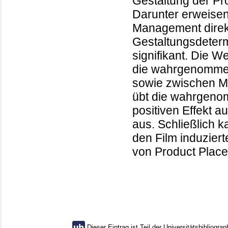
Gestaltung der Pr
Darunter erweise
Management direk
Gestaltungsdeterm
signifikant. Die W
die wahrgenomme
sowie zwischen Ma
übt die wahrgenom
positiven Effekt au
aus. Schließlich k
den Film induziert
von Product Plac
Dieser Eintrag ist Teil der Universitätsbibliograp