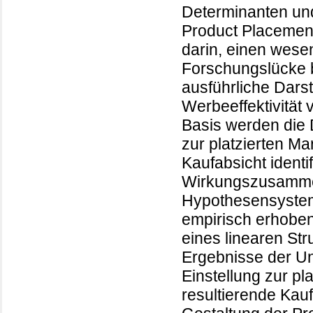
Determinanten un
Product Placements
darin, einen wesen
Forschungslücke b
ausführliche Dars
Werbeeffektivität
Basis werden die 
zur platzierten M
Kaufabsicht identif
Wirkungszusamme
Hypothesensystem 
empirisch erhobe
eines linearen Str
Ergebnisse der Un
Einstellung zur pl
resultierende Kau