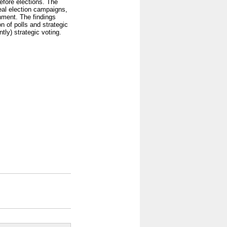
before elections. The
eal election campaigns,
onment. The findings
on of polls and strategic
tly) strategic voting.