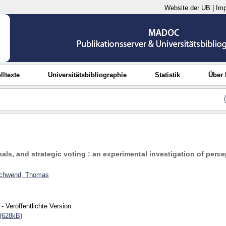
Website der UB
|
Im
lltexte
Universitätsbibliographie
Statistik
Über
gnals, and strategic voting : an experimental investigation of perc
chwend, Thomas
- Veröffentlichte Version
(628kB)