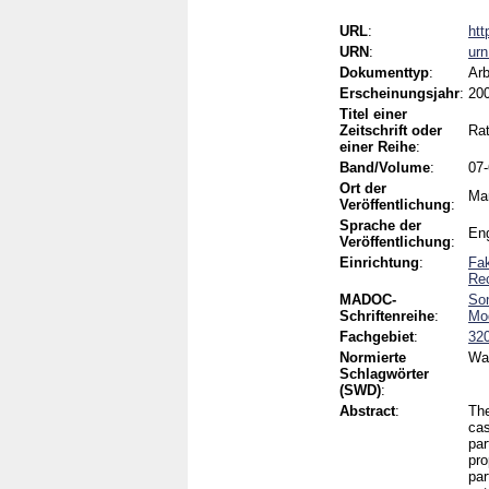
URL
:
htt
URN
:
ur
Dokumenttyp
:
Arb
Erscheinungsjahr
:
20
Titel einer
Zeitschrift oder
Rat
einer Reihe
:
Band/Volume
:
07
Ort der
Ma
Veröffentlichung
:
Sprache der
Eng
Veröffentlichung
:
Einrichtung
:
Fak
Rec
MADOC-
Son
Schriftenreihe
:
Mod
Fachgebiet
:
320
Normierte
Wah
Schlagwörter
(SWD)
:
Abstract
:
The
cas
par
pro
par