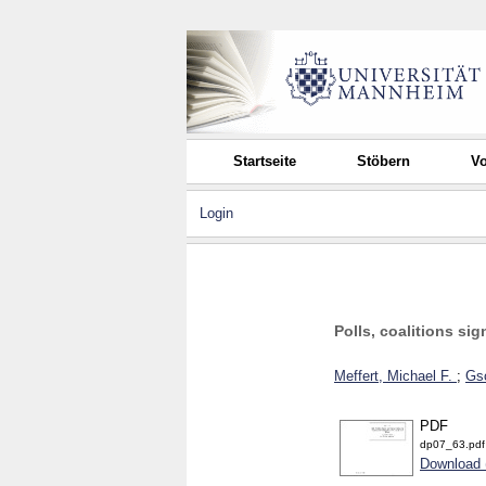
Startseite
Stöbern
Vo
Login
Polls, coalitions si
Meffert, Michael F.
;
Gs
PDF
dp07_63.pdf
Download 