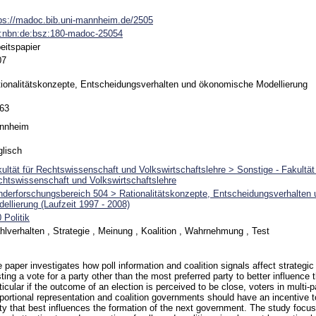
ps://madoc.bib.uni-mannheim.de/2505
n:nbn:de:bsz:180-madoc-25054
eitspapier
07
ionalitätskonzepte, Entscheidungsverhalten und ökonomische Modellierung
-63
nnheim
lisch
ultät für Rechtswissenschaft und Volkswirtschaftslehre > Sonstige - Fakultät 
htswissenschaft und Volkswirtschaftslehre
derforschungsbereich 504 > Rationalitätskonzepte, Entscheidungsverhalten
ellierung (Laufzeit 1997 - 2008)
 Politik
lverhalten , Strategie , Meinung , Koalition , Wahrnehmung , Test
 paper investigates how poll information and coalition signals affect strategic
ting a vote for a party other than the most preferred party to better influence 
ticular if the outcome of an election is perceived to be close, voters in multi-
portional representation and coalition governments should have an incentive to
ty that best influences the formation of the next government. The study focuse