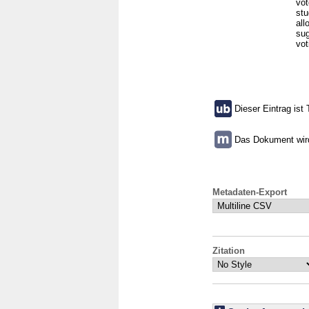
vot
stu
all
sug
vot
Dieser Eintrag ist 
Das Dokument wird 
Metadaten-Export
Zitation