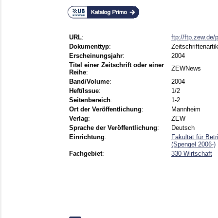
URL
:
ftp://ftp.zew.de
Dokumenttyp
:
Zeitschriftenarti
Erscheinungsjahr
:
2004
Titel einer Zeitschrift oder einer
ZEWNews
Reihe
:
Band/Volume
:
2004
Heft/Issue
:
1/2
Seitenbereich
:
1-2
Ort der Veröffentlichung
:
Mannheim
Verlag
:
ZEW
Sprache der Veröffentlichung
:
Deutsch
Einrichtung
:
Fakultät für Bet
(Spengel 2006-)
Fachgebiet
:
330 Wirtschaft