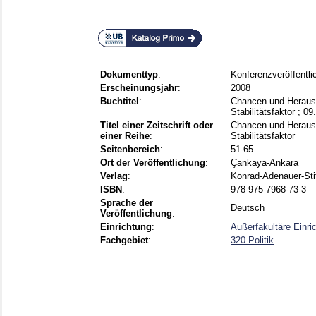
Dokumenttyp
:
Konferenzveröffentli
Erscheinungsjahr
:
2008
Buchtitel
:
Chancen und Herausfo
Stabilitätsfaktor ; 09
Titel einer Zeitschrift oder
Chancen und Herausfo
einer Reihe
:
Stabilitätsfaktor
Seitenbereich
:
51-65
Ort der Veröffentlichung
:
Çankaya-Ankara
Verlag
:
Konrad-Adenauer-Sti
ISBN
:
978-975-7968-73-3
Sprache der
Deutsch
Veröffentlichung
:
Einrichtung
:
Außerfakultäre Einr
Fachgebiet
:
320 Politik