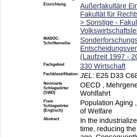
Einrichtung
:
Außerfakultäre Ei
Fakultät für Rech
> Sonstige - Faku
Volkswirtschaftsl
MADOC-
Sonderforschungsb
Schriftenreihe
:
Entscheidungsver
(Laufzeit 1997 - 2
Fachgebiet
:
330 Wirtschaft
Fachklassifikation
:
JEL
:
E25 D33 C68
Normierte
OECD , Mehrgenera
Schlagwörter
Wohlfahrt
(SWD)
:
Freie
Population Aging , 
Schlagwörter
of Welfare
(Englisch)
:
Abstract
:
In the industriali
time, reducing the