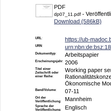
PDF
- Veröffentl
dp07_11.pdf
Download (586kB)
URL
:
https://ub-madoc
URN
:
urn:nbn:de:bsz:
Dokumenttyp
:
Arbeitspapier
Erscheinungsjahr
:
2006
Titel einer
Working paper ser
Zeitschrift oder
Rationalitätskonz
einer Reihe
:
Ökonomische Mod
Band/Volume
:
07-11
Ort der
Mannheim
Veröffentlichung
:
Sprache der
Englisch
Veröffentlichung
: