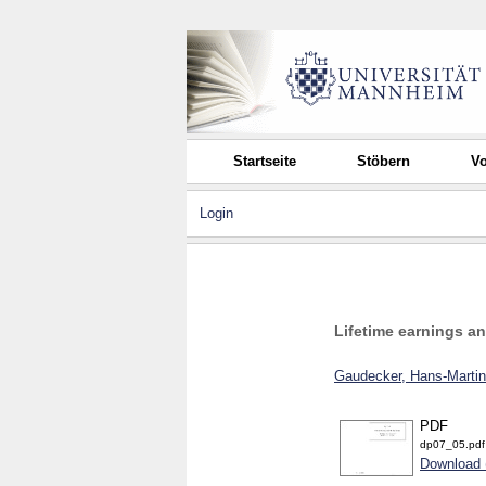
Startseite
Stöbern
Vo
Login
Lifetime earnings an
Gaudecker, Hans-Martin
PDF
dp07_05.pdf
Download 