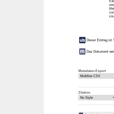
Eas
und
lif
com
cou
Dieser Eintrag ist 
Das Dokument wird 
Metadaten-Export
Zitation