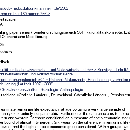
ps://ub-madoc.bib.uni-mannheim.de/2562
n:nbn:de:bsz:180-madoc-25628
eitspapier
06
king paper series / Sonderforschungsbereich 504, Rationalitätskonzepte, En
d Ökonomische Modellierung
-05
nnheim
lisch
ultät für Rechtswissenschaft und Volkswirtschaftslehre > Sonstige - Fakultät 
htswissenschaft und Volkswirtschaftslehre
derforschungsbereich 504 > Rationalitätskonzepte, Entscheidungsverhalten
ellierung (Laufzeit 1997 - 2008)
 Sozialwissenschaften, Soziologie, Anthropologie
tschland <Östliche Länder> , Deutschland <Westliche Länder> , Pensionier
estimate remaining life expectancy at age 65 using a very large sample of 
 analysis is entirely nonparametric. Furthermore, the data enable us to compa
tern and western Germany conditional on a measure of socio-economic statu
er bound of almost fifty percent (six years) on the difference in remaining li
 lowest and the highest socio-economic group considered. Within groups, we fi