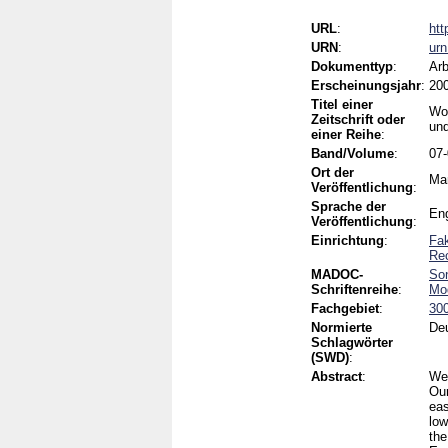
URL
:
htt
URN
:
ur
Dokumenttyp
:
Arb
Erscheinungsjahr
:
20
Titel einer
Wor
Zeitschrift oder
un
einer Reihe
:
Band/Volume
:
07
Ort der
Ma
Veröffentlichung
:
Sprache der
Eng
Veröffentlichung
:
Einrichtung
:
Fak
Rec
MADOC-
Son
Schriftenreihe
:
Mod
Fachgebiet
:
300
Normierte
Deu
Schlagwörter
(SWD)
:
Abstract
:
We 
Our
eas
low
the