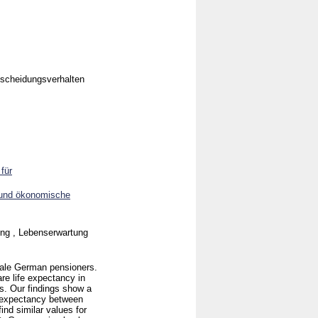
tscheidungsverhalten
für
 und ökonomische
ung , Lebenserwartung
male German pensioners.
re life expectancy in
s. Our findings show a
fe expectancy between
nd similar values for