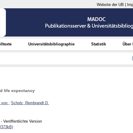
Website der UB
|
Im
lltexte
Universitätsbibliographie
Statistik
Über
d life expectancy
 von
;
Scholz, Rembrandt D.
- Veröffentlichte Version
(373kB)