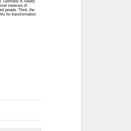
st, Germany is clearly
novel measure of
ed people. Third, the
ts for transformation