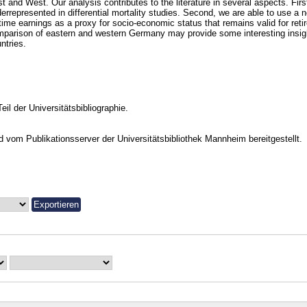
t and West. Our analysis contributes to the literature in several aspects. Fir
errepresented in differential mortality studies. Second, we are able to use a 
etime earnings as a proxy for socio-economic status that remains valid for retir
parison of eastern and western Germany may provide some interesting insigh
ntries.
Teil der Universitätsbibliographie.
vom Publikationsserver der Universitätsbibliothek Mannheim bereitgestellt.