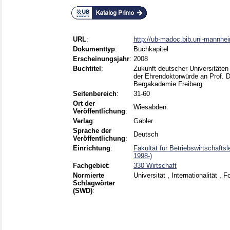
URL
:
http://ub-madoc.bib.uni-mannhe
Dokumenttyp
:
Buchkapitel
Erscheinungsjahr
:
2008
Buchtitel
:
Zukunft deutscher Universitäten 
der Ehrendoktorwürde an Prof. Dr
Bergakademie Freiberg
Seitenbereich
:
31-60
Ort der
Wiesabden
Veröffentlichung
:
Verlag
:
Gabler
Sprache der
Deutsch
Veröffentlichung
:
Einrichtung
:
Fakultät für Betriebswirtschaft
1998-)
Fachgebiet
:
330 Wirtschaft
Normierte
Universität , Internationalität , 
Schlagwörter
(SWD)
: