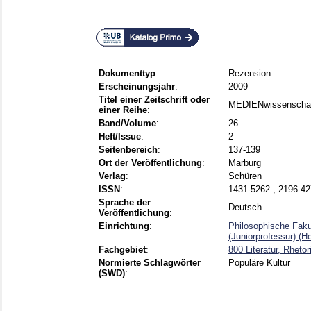
Dokumenttyp
:
Rezension
Erscheinungsjahr
:
2009
Titel einer Zeitschrift oder
MEDIENwissenschaf
einer Reihe
:
Band/Volume
:
26
Heft/Issue
:
2
Seitenbereich
:
137-139
Ort der Veröffentlichung
:
Marburg
Verlag
:
Schüren
ISSN
:
1431-5262 , 2196-4
Sprache der
Deutsch
Veröffentlichung
:
Einrichtung
:
Philosophische Fakult
(Juniorprofessur) (H
Fachgebiet
:
800 Literatur, Rhetor
Normierte Schlagwörter
Populäre Kultur
(SWD)
: