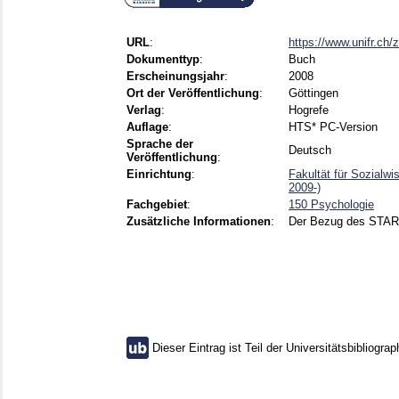
URL
:
https://www.unifr.ch/
Dokumenttyp
:
Buch
Erscheinungsjahr
:
2008
Ort der Veröffentlichung
:
Göttingen
Verlag
:
Hogrefe
Auflage
:
HTS* PC-Version
Sprache der
Deutsch
Veröffentlichung
:
Einrichtung
:
Fakultät für Sozialw
2009-)
Fachgebiet
:
150 Psychologie
Zusätzliche Informationen
:
Der Bezug des START
Dieser Eintrag ist Teil der Universitätsbibliograp