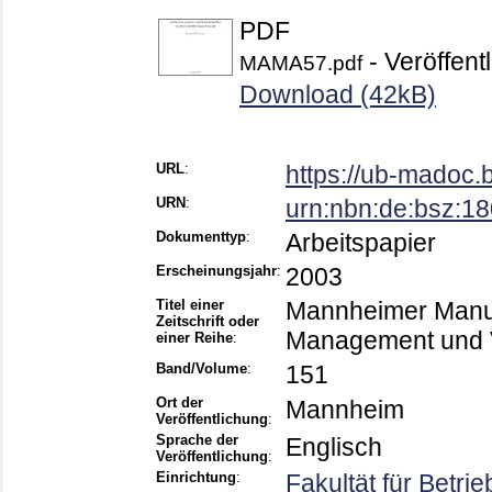
PDF
- Veröffent
MAMA57.pdf
Download (42kB)
URL
:
https://ub-madoc.
URN
:
urn:nbn:de:bsz:1
Dokumenttyp
:
Arbeitspapier
Erscheinungsjahr
:
2003
Titel einer
Mannheimer Manusk
Zeitschrift oder
Management und V
einer Reihe
:
Band/Volume
:
151
Ort der
Mannheim
Veröffentlichung
:
Sprache der
Englisch
Veröffentlichung
:
Einrichtung
:
Fakultät für Betri