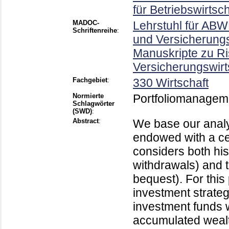
für Betriebswirtsc
MADOC-
Lehrstuhl für ABW
Schriftenreihe
:
und Versicherungs
Manuskripte zu Ri
Versicherungswirt
Fachgebiet
:
330 Wirtschaft
Normierte
Portfoliomanagem
Schlagwörter
(SWD)
:
Abstract
:
We base our analys
endowed with a ce
considers both hi
withdrawals) and t
bequest). For this
investment strategy
investment funds w
accumulated wealth