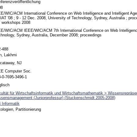
ferenzveröffentlichung
08
E/WIC/ACM International Conference on Web Intelligence and Intelligent Age
IAT '08 ; 9 - 12 Dec. 2008, University of Technology, Sydney, Australia ; proc
T workshops 2008
E/WIC/ACM IEEE/WIC/ACM 7th International Conference on Web Intelligence 
hnology, Sydney, Australia, December 2008; proceedings
2-488
n, Lakhmi
scataway, NJ
EE Computer Soc.
-0-7695-3496-1
lisch
ultät für Wirtschaftsinformatik und Wirtschaftsmathematik > Wissensrepräsen
ssensmanagement (Juniorprofessur) (Stuckenschmidt 2005-2008)
 Informatik
ologien, Partitionierung