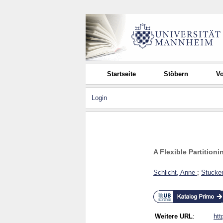
Startseite
Stöbern
Vo
Login
A Flexible Partition
Schlicht, Anne
;
Stucke
Weitere URL
:
htt