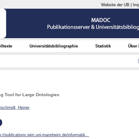
Website der UB
|
Im
lltexte
Universitätsbibliographie
Statistik
Über
ing Tool for Large Ontologies
nschmidt, Heiner
p://publications.wim.uni-mannheim.de/informatik...