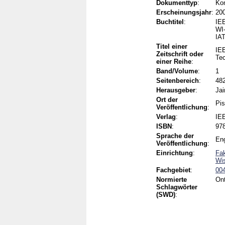
Dokumenttyp
:
Kon
Erscheinungsjahr
:
20
Buchtitel
:
IEE
WI-
IA
Titel einer
IEE
Zeitschrift oder
Tec
einer Reihe
:
Band/Volume
:
1
Seitenbereich
:
48
Herausgeber
:
Jai
Ort der
Pi
Veröffentlichung
:
Verlag
:
IE
ISBN
:
978
Sprache der
Eng
Veröffentlichung
:
Einrichtung
:
Fak
Wi
Fachgebiet
:
004
Normierte
Ont
Schlagwörter
(SWD)
: