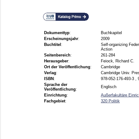
Dokumenttyp
:
Buchkapitel
Erscheinungsjahr
:
2009
Buchtitel
:
Self-organizing Feder
Action
Seitenbereich
:
261-284
Herausgeber
:
Feiock, Richard C.
Ort der Veröffentlichung
:
Cambridge
Verlag
:
Cambridge Univ. Pre
ISBN
:
978-052-176-493-3 , 
Sprache der
Englisch
Veröffentlichung
:
Einrichtung
:
Außerfakultäre Einri
Fachgebiet
:
320 Politik