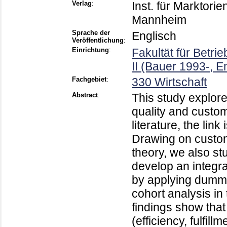
Verlag
:
Inst. für Marktori
Mannheim
Sprache der
Englisch
Veröffentlichung
:
Einrichtung
:
Fakultät für Betri
II (Bauer 1993-, E
Fachgebiet
:
330 Wirtschaft
Abstract
:
This study explore
quality and custom
literature, the lin
Drawing on custom
theory, we also st
develop an integra
by applying dummy
cohort analysis in 
findings show that f
(efficiency, fulfill