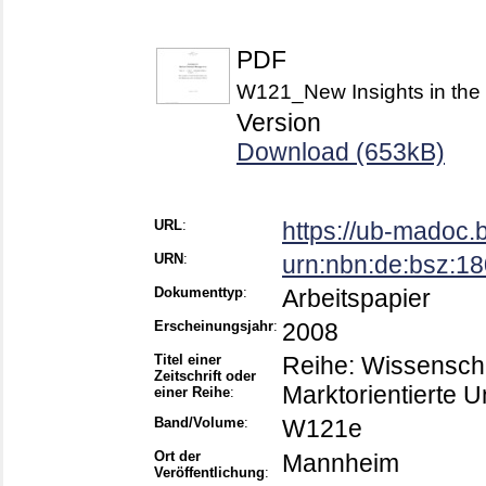
PDF
W121_New Insights in the Q
Version
Download (653kB)
URL
:
https://ub-madoc
URN
:
urn:nbn:de:bsz:1
Dokumenttyp
:
Arbeitspapier
Erscheinungsjahr
:
2008
Titel einer
Reihe: Wissenschaft
Zeitschrift oder
Marktorientierte
einer Reihe
:
Band/Volume
:
W121e
Ort der
Mannheim
Veröffentlichung
: