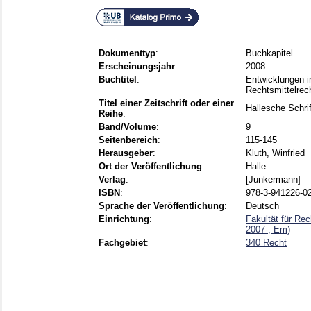
Dokumenttyp
:
Buchkapitel
Erscheinungsjahr
:
2008
Buchtitel
:
Entwicklungen i
Rechtsmittelrec
Titel einer Zeitschrift oder einer
Hallesche Schri
Reihe
:
Band/Volume
:
9
Seitenbereich
:
115-145
Herausgeber
:
Kluth, Winfried
Ort der Veröffentlichung
:
Halle
Verlag
:
[Junkermann]
ISBN
:
978-3-941226-0
Sprache der Veröffentlichung
:
Deutsch
Einrichtung
:
Fakultät für Re
2007-, Em)
Fachgebiet
:
340 Recht