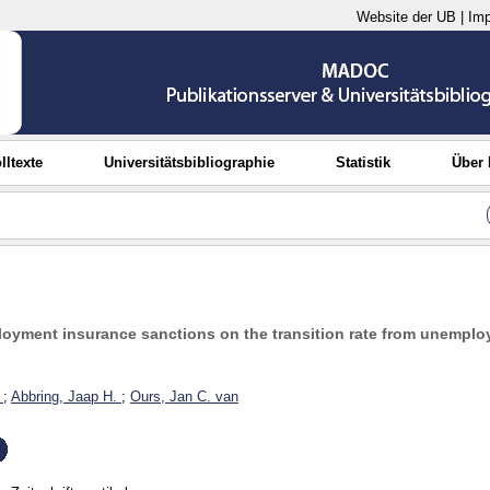
Website der UB
|
Im
lltexte
Universitätsbibliographie
Statistik
Über
loyment insurance sanctions on the transition rate from unemplo
;
Abbring, Jaap H.
;
Ours, Jan C. van