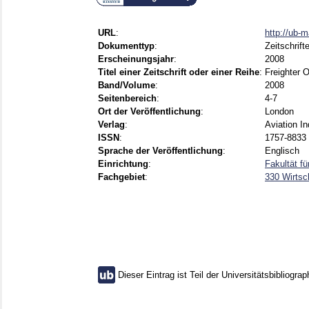
URL
:
http://ub-
Dokumenttyp
:
Zeitschrift
Erscheinungsjahr
:
2008
Titel einer Zeitschrift oder einer Reihe
:
Freighter 
Band/Volume
:
2008
Seitenbereich
:
4-7
Ort der Veröffentlichung
:
London
Verlag
:
Aviation I
ISSN
:
1757-8833
Sprache der Veröffentlichung
:
Englisch
Einrichtung
:
Fakultät f
Fachgebiet
:
330 Wirtsc
Dieser Eintrag ist Teil der Universitätsbibliograp