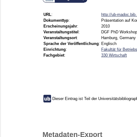
URL
:
http://ub-madoc.bi
Dokumenttyp
:
Präsentation auf Ko
Erscheinungsjahr
:
2010
Veranstaltungstitel
:
DGF PhD Worksho
Veranstaltungsort
:
Hamburg, Germany
Sprache der Veröffentlichung
:
Englisch
Einrichtung
:
Fakultät für Betrie
Fachgebiet
:
330 Wirtschaft
Dieser Eintrag ist Teil der Universitätsbibliograp
Metadaten-Export