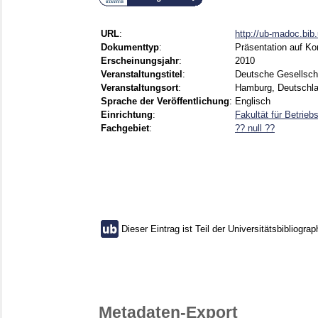
URL
:
http://ub-madoc.bi
Dokumenttyp
:
Präsentation auf Ko
Erscheinungsjahr
:
2010
Veranstaltungstitel
:
Deutsche Gesellscha
Veranstaltungsort
:
Hamburg, Deutschl
Sprache der Veröffentlichung
:
Englisch
Einrichtung
:
Fakultät für Betrie
Fachgebiet
:
?? null ??
Dieser Eintrag ist Teil der Universitätsbibliograp
Metadaten-Export