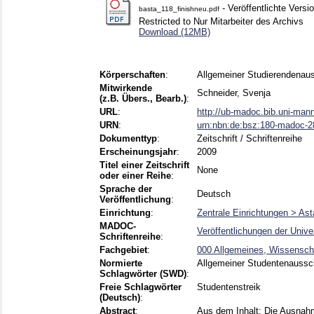
- Veröffentlichte Versi
basta_118_finishneu.pdf
Restricted to Nur Mitarbeiter des Archivs
Download (12MB)
Körperschaften
:
Allgemeiner Studierendenau
Mitwirkende
Schneider, Svenja
(z.B. Übers., Bearb.)
:
URL
:
http://ub-madoc.bib.uni-man
URN
:
urn:nbn:de:bsz:180-madoc-
Dokumenttyp
:
Zeitschrift / Schriftenreihe
Erscheinungsjahr
:
2009
Titel einer Zeitschrift
None
oder einer Reihe
:
Sprache der
Deutsch
Veröffentlichung
:
Einrichtung
:
Zentrale Einrichtungen > Ast
MADOC-
Veröffentlichungen der Univ
Schriftenreihe
:
Fachgebiet
:
000 Allgemeines, Wissensch
Normierte
Allgemeiner Studentenausschu
Schlagwörter (SWD)
:
Freie Schlagwörter
Studentenstreik
(Deutsch)
:
Abstract
:
Aus dem Inhalt: Die Ausnah