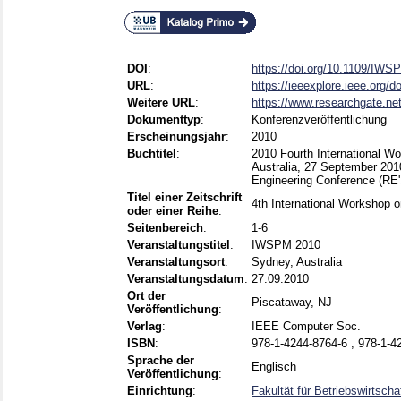
DOI
:
https://doi.org/10.1109/IW
URL
:
https://ieeexplore.ieee.org/
Weitere URL
:
https://www.researchgate.net
Dokumenttyp
:
Konferenzveröffentlichung
Erscheinungsjahr
:
2010
Buchtitel
:
2010 Fourth International 
Australia, 27 September 2010
Engineering Conference (RE'
Titel einer Zeitschrift
4th International Workshop
oder einer Reihe
:
Seitenbereich
:
1-6
Veranstaltungstitel
:
IWSPM 2010
Veranstaltungsort
:
Sydney, Australia
Veranstaltungsdatum
:
27.09.2010
Ort der
Piscataway, NJ
Veröffentlichung
:
Verlag
:
IEEE Computer Soc.
ISBN
:
978-1-4244-8764-6 , 978-1-4
Sprache der
Englisch
Veröffentlichung
:
Einrichtung
:
Fakultät für Betriebswirtsch