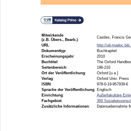
Mitwirkende
Castles, Francis Ge
(z.B. Übers., Bearb.)
:
URL
:
http://ub-madoc.bi
Dokumenttyp
:
Buchkapitel
Erscheinungsjahr
:
2010
Buchtitel
:
The Oxford Handboo
Seitenbereich
:
196-210
Ort der Veröffentlichung
:
Oxford [u.a.]
Verlag
:
Oxford Univ. Press
ISBN
:
978-0-19-957939-6
Sprache der Veröffentlichung
:
Englisch
Einrichtung
:
Außerfakultäre Einr
Fachgebiet
:
300 Sozialwissensch
Zusätzliche Informationen
:
Datenuebernahme 