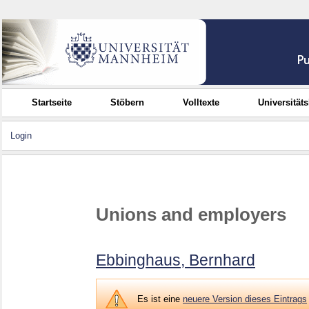
Startseite
Stöbern
Volltexte
Universität
Login
Unions and employers
Ebbinghaus, Bernhard
Es ist eine
neuere Version dieses Eintrags