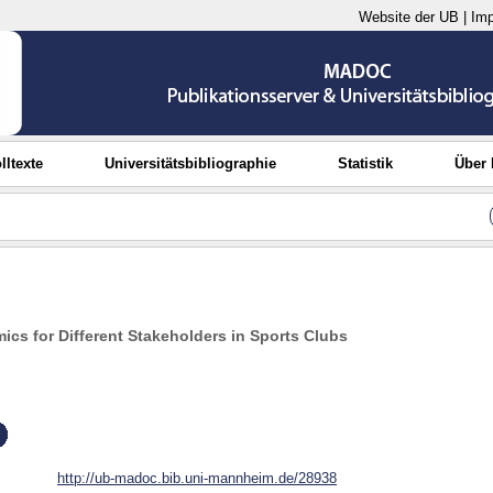
Website der UB
|
Im
lltexte
Universitätsbibliographie
Statistik
Über
ics for Different Stakeholders in Sports Clubs
http://ub-madoc.bib.uni-mannheim.de/28938