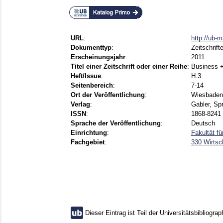
URL
:
http://ub-
Dokumenttyp
:
Zeitschrift
Erscheinungsjahr
:
2011
Titel einer Zeitschrift oder einer Reihe
:
Business +
Heft/Issue
:
H.3
Seitenbereich
:
7-14
Ort der Veröffentlichung
:
Wiesbaden
Verlag
:
Gabler, Sp
ISSN
:
1868-8241
Sprache der Veröffentlichung
:
Deutsch
Einrichtung
:
Fakultät fü
Fachgebiet
:
330 Wirtsc
Dieser Eintrag ist Teil der Universitätsbibliograp