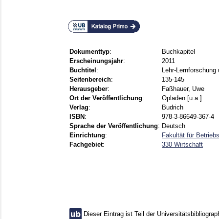
Dokumenttyp
:
Buchkapitel
Erscheinungsjahr
:
2011
Buchtitel
:
Lehr-Lernforschung 
Seitenbereich
:
135-145
Herausgeber
:
Faßhauer, Uwe
Ort der Veröffentlichung
:
Opladen [u.a.]
Verlag
:
Budrich
ISBN
:
978-3-86649-367-4
Sprache der Veröffentlichung
:
Deutsch
Einrichtung
:
Fakultät für Betrie
Fachgebiet
:
330 Wirtschaft
Dieser Eintrag ist Teil der Universitätsbibliograp