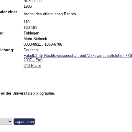
Rezension
1985
 oder einer
Archiv des öffentlichen Rechts
110
160-161
ng
:
Tübingen
Mohr Siebeck
0003-8911 , 1868-6796
lichung
:
Deutsch
Fakultät für Rechtswissenschaft und Volkswirtschaftslehre > Ö
2007-, Em)
340 Recht
Teil der Universitätsbibliographie.