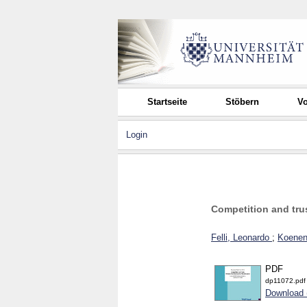
Startseite
Stöbern
Vo
Login
Competition and tru
Felli, Leonardo
;
Koenen
PDF
dp11072.pdf
Download 