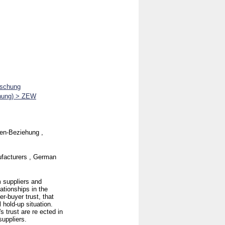
rschung
chung) > ZEW
den-Beziehung ,
nufacturers , German
m suppliers and
ationships in the
r-buyer trust, that
 hold-up situation.
s trust are re ected in
suppliers.