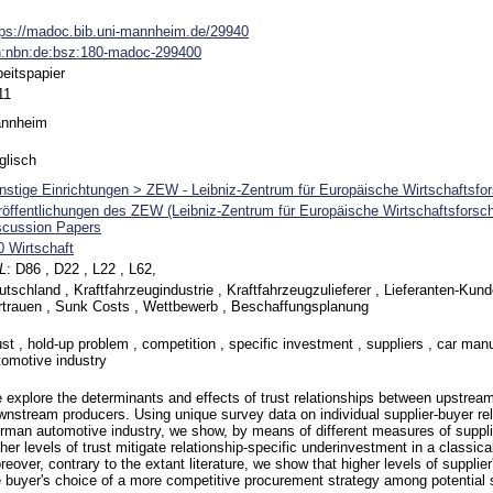
tps://madoc.bib.uni-mannheim.de/29940
n:nbn:de:bsz:180-madoc-299400
beitspapier
11
nnheim
glisch
nstige Einrichtungen > ZEW - Leibniz-Zentrum für Europäische Wirtschaftsfo
röffentlichungen des ZEW (Leibniz-Zentrum für Europäische Wirtschaftsfors
scussion Papers
0 Wirtschaft
L
:
D86 , D22 , L22 , L62,
utschland , Kraftfahrzeugindustrie , Kraftfahrzeugzulieferer , Lieferanten-Kun
rtrauen , Sunk Costs , Wettbewerb , Beschaffungsplanung
ust , hold-up problem , competition , specific investment , suppliers , car ma
tomotive industry
 explore the determinants and effects of trust relationships between upstrea
wnstream producers. Using unique survey data on individual supplier-buyer rel
rman automotive industry, we show, by means of different measures of supplie
her levels of trust mitigate relationship-specific underinvestment in a classical
eover, contrary to the extant literature, we show that higher levels of supplier'
e buyer's choice of a more competitive procurement strategy among potential 