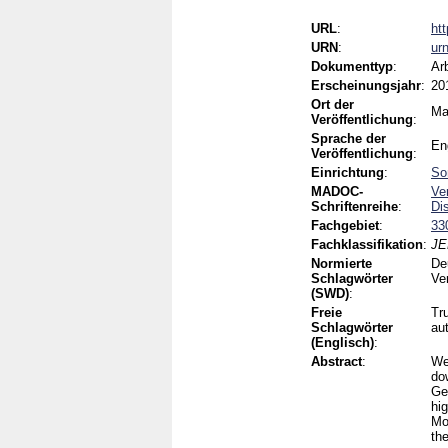
URL
:
ht
URN
:
ur
Dokumenttyp
:
Ar
Erscheinungsjahr
:
20
Ort der
Ma
Veröffentlichung
:
Sprache der
En
Veröffentlichung
:
Einrichtung
:
So
MADOC-
Ve
Schriftenreihe
:
Di
Fachgebiet
:
33
Fachklassifikation
:
JE
Normierte
De
Schlagwörter
Ve
(SWD)
:
Freie
Tr
Schlagwörter
au
(Englisch)
:
Abstract
:
We
do
Ge
hig
Mor
th