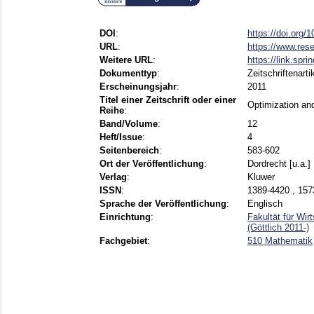
DOI
:
https://doi.org/
URL
:
https://www.rese
Weitere URL
:
https://link.spri
Dokumenttyp
:
Zeitschriftenarti
Erscheinungsjahr
:
2011
Titel einer Zeitschrift oder einer
Optimization an
Reihe
:
Band/Volume
:
12
Heft/Issue
:
4
Seitenbereich
:
583-602
Ort der Veröffentlichung
:
Dordrecht [u.a.]
Verlag
:
Kluwer
ISSN
:
1389-4420 , 157
Sprache der Veröffentlichung
:
Englisch
Einrichtung
:
Fakultät für Wir
(Göttlich 2011-)
Fachgebiet
:
510 Mathematik