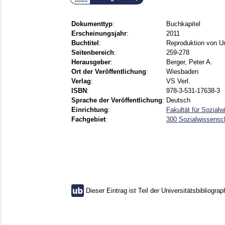
Dokumenttyp
:
Buchkapitel
Erscheinungsjahr
:
2011
Buchtitel
:
Reproduktion von Un
Seitenbereich
:
259-278
Herausgeber
:
Berger, Peter A.
Ort der Veröffentlichung
:
Wiesbaden
Verlag
:
VS Verl.
ISBN
:
978-3-531-17638-3
Sprache der Veröffentlichung
:
Deutsch
Einrichtung
:
Fakultät für Sozial
Fachgebiet
:
300 Sozialwissensch
Dieser Eintrag ist Teil der Universitätsbibliograp