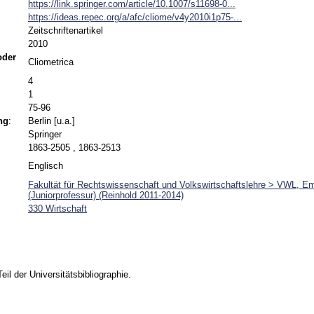
https://link.springer.com/article/10.1007/s11698-0...
https://ideas.repec.org/a/afc/cliome/v4y2010i1p75-...
Zeitschriftenartikel
2010
 oder
Cliometrica
4
1
75-96
ng
:
Berlin [u.a.]
Springer
1863-2505 , 1863-2513
Englisch
Fakultät für Rechtswissenschaft und Volkswirtschaftslehre > VWL, E
(Juniorprofessur) (Reinhold 2011-2014)
330 Wirtschaft
Teil der Universitätsbibliographie.