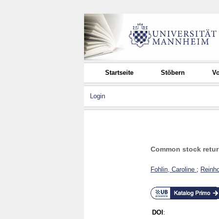
Startseite
Stöbern
Vo
Login
Common stock return
Fohlin, Caroline
;
Reinho
DOI
: