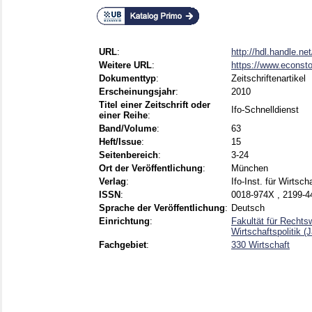
URL
:
http://hdl.handle.n
Weitere URL
:
https://www.econsto
Dokumenttyp
:
Zeitschriftenartikel
Erscheinungsjahr
:
2010
Titel einer Zeitschrift oder
Ifo-Schnelldienst
einer Reihe
:
Band/Volume
:
63
Heft/Issue
:
15
Seitenbereich
:
3-24
Ort der Veröffentlichung
:
München
Verlag
:
Ifo-Inst. für Wirtsc
ISSN
:
0018-974X , 2199-4
Sprache der Veröffentlichung
:
Deutsch
Einrichtung
:
Fakultät für Rechts
Wirtschaftspolitik (
Fachgebiet
:
330 Wirtschaft