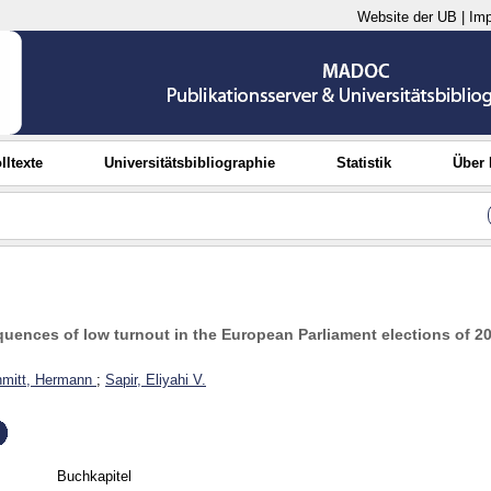
Website der UB
|
Im
lltexte
Universitätsbibliographie
Statistik
Über
quences of low turnout in the European Parliament elections of 2
mitt, Hermann
;
Sapir, Eliyahi V.
Buchkapitel