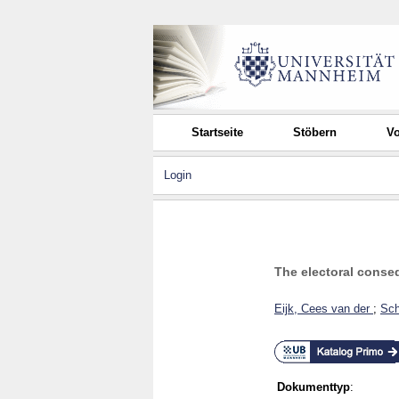
Startseite
Stöbern
Vo
Login
The electoral conse
Eijk, Cees van der
;
Sch
Dokumenttyp
: