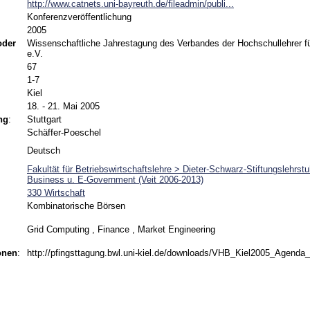
http://www.catnets.uni-bayreuth.de/fileadmin/publi...
Konferenzveröffentlichung
2005
 oder
Wissenschaftliche Jahrestagung des Verbandes der Hochschullehrer fü
e.V.
67
1-7
Kiel
18. - 21. Mai 2005
ng
:
Stuttgart
Schäffer-Poeschel
Deutsch
Fakultät für Betriebswirtschaftslehre > Dieter-Schwarz-Stiftungslehrst
Business u. E-Government (Veit 2006-2013)
330 Wirtschaft
Kombinatorische Börsen
Grid Computing , Finance , Market Engineering
onen
:
http://pfingsttagung.bwl.uni-kiel.de/downloads/VHB_Kiel2005_Agenda