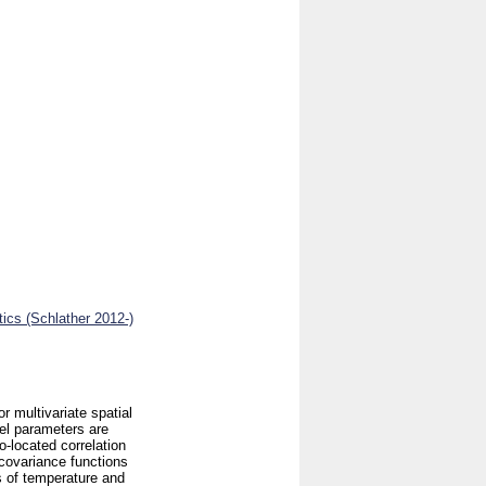
ics (Schlather 2012-)
r multivariate spatial
el parameters are
o-located correlation
 covariance functions
ns of temperature and