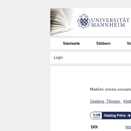
Startseite
Stöbern
Vo
Login
Matérn cross-covaria
Gneiting, Tilmann
;
Klei
DOI
:
htt