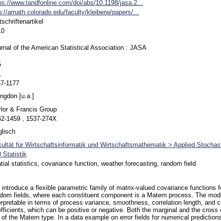
ps://www.tandfonline.com/doi/abs/10.1198/jasa.2...
p://amath.colorado.edu/faculty/kleiberw/papers/...
tschriftenartikel
10
rnal of the American Statistical Association : JASA
5
1
67-1177
ngdon [u.a.]
lor & Francis Group
62-1459 , 1537-274X
lisch
ultät für Wirtschaftsinformatik und Wirtschaftsmathematik > Applied Stochast
 Statistik
tial statistics, covariance function, weather forecasting, random field
introduce a flexible parametric family of matrix-valued covariance functions fo
dom fields, where each constituent component is a Matern process. The mod
erpretable in terms of process variance, smoothness, correlation length, and c
fficients, which can be positive or negative. Both the marginal and the cross
 of the Matern type. In a data example on error fields for numerical predictio