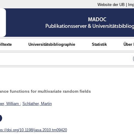
Website der UB
|
Im
lltexte
Universitätsbibliographie
Statistik
Über
nce functions for multivariate random fields
ber, William
;
Schlather, Martin
ps://doi.org/10.1198/jasa.2010.tm09420