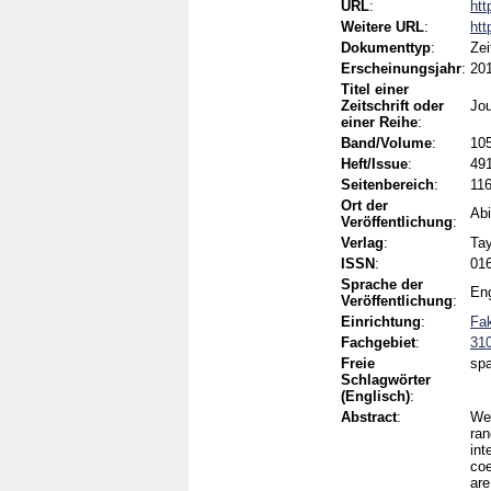
URL
:
htt
Weitere URL
:
htt
Dokumenttyp
:
Zei
Erscheinungsjahr
:
20
Titel einer
Zeitschrift oder
Jou
einer Reihe
:
Band/Volume
:
10
Heft/Issue
:
49
Seitenbereich
:
11
Ort der
Abi
Veröffentlichung
:
Verlag
:
Tay
ISSN
:
01
Sprache der
Eng
Veröffentlichung
:
Einrichtung
:
Fak
Fachgebiet
:
310
Freie
spa
Schlagwörter
(Englisch)
:
Abstract
:
We 
ran
int
coe
are