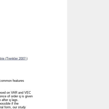
rie (Trenkler 2007-)
n common features
mposed on VAR and VEC
ence of order q is given
 after q lags.
ossible if the
al form, our study