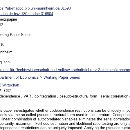
tps://ub-madoc.bib.uni-mannheim.de/31690
n:nbn:de:bsz:180-madoc-316904
beitspapier
12
rking Paper Series
-10
nnheim
glisch
kultät für Rechtswissenschaft und Volkswirtschaftslehre > Zeitreihenökonomet
partment of Economics > Working Paper Series
0 Wirtschaft
L
:
C32,
dependence , VAR , cointegration , pseudo-structural form , serial correlatio
is paper investigates whether codependence restrictions can be uniquely i
dels via the so-called pseudo-structural form used in the literature. Codepend
a linear combination of autocorrelated variables eliminates the serial correlation
ortantly, maximum likelihood estimation and likelihood ratio testing are only p
dependence restrictions can be uniquely imposed. Applying the pseudostructur