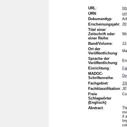
URL
:
ht
URN
:
ur
Dokumenttyp
:
Ar
Erscheinungsjahr
:
20
Titel einer
Zeitschrift oder
Wo
einer Reihe
:
Band/Volume
:
12
Ort der
Ma
Veröffentlichung
:
Sprache der
En
Veröffentlichung
:
Einrichtung
:
Fa
MADOC-
De
Schriftenreihe
:
Fachgebiet
:
33
Fachklassifikation
:
JE
Freie
Co
Schlagwörter
(Englisch)
:
Abstract
:
Th
mo
if 
Imp
co