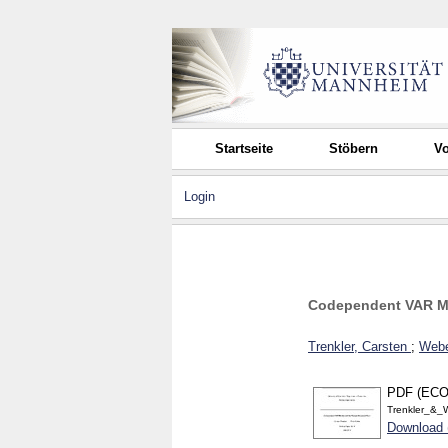
Startseite
Stöbern
Vo
Login
Codependent VAR Mo
Trenkler, Carsten
;
Webe
PDF (ECO
Trenkler_&_
Download 