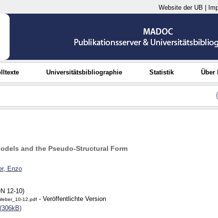
Website der UB
|
Im
lltexte
Universitätsbibliographie
Statistik
Über
dels and the Pseudo-Structural Form
r, Enzo
N 12-10)
- Veröffentlichte Version
Weber_10-12.pdf
(306kB)