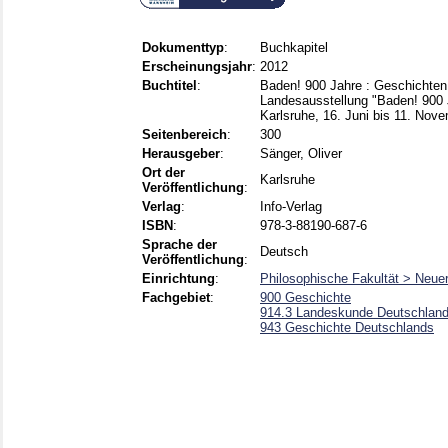
Dokumenttyp
:
Buchkapitel
Erscheinungsjahr
:
2012
Buchtitel
:
Baden! 900 Jahre : Geschichten 
Landesausstellung "Baden! 900
Karlsruhe, 16. Juni bis 11. Nov
Seitenbereich
:
300
Herausgeber
:
Sänger, Oliver
Ort der
Karlsruhe
Veröffentlichung
:
Verlag
:
Info-Verlag
ISBN
:
978-3-88190-687-6
Sprache der
Deutsch
Veröffentlichung
:
Einrichtung
:
Philosophische Fakultät > Neue
Fachgebiet
:
900 Geschichte
914.3 Landeskunde Deutschlan
943 Geschichte Deutschlands