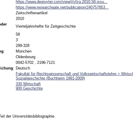
https://www.degruyter.com/view/j/vfzg.2010.58.issu...
https://www.researchgate.net/publication/240757853...
Zeitschriftenartikel
2010
 oder
Vierteljahrshefte für Zeitgeschichte
58
3
299-328
ng
:
München
Oldenbourg
0042-5702 , 2196-7121
lichung
:
Deutsch
Fakultät für Rechtswissenschaft und Volkswirtschaftslehre > Wirtsch
Sozialgeschichte (Buchheim 1991-2009)
330 Wirtschaft
900 Geschichte
Teil der Universitätsbibliographie.