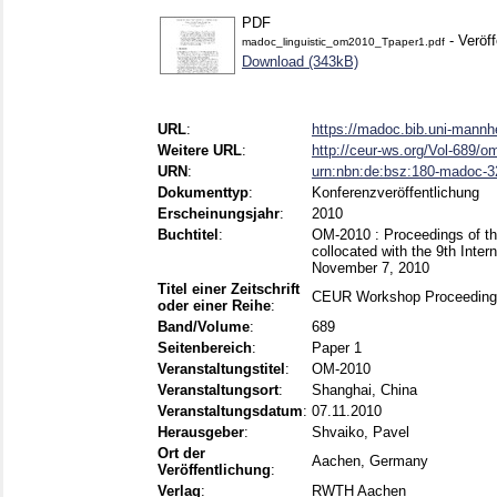
PDF
- Veröff
madoc_linguistic_om2010_Tpaper1.pdf
Download (343kB)
URL
:
https://madoc.bib.uni-mann
Weitere URL
:
http://ceur-ws.org/Vol-689/
URN
:
urn:nbn:de:bsz:180-madoc-
Dokumenttyp
:
Konferenzveröffentlichung
Erscheinungsjahr
:
2010
Buchtitel
:
OM-2010 : Proceedings of th
collocated with the 9th Int
November 7, 2010
Titel einer Zeitschrift
CEUR Workshop Proceedin
oder einer Reihe
:
Band/Volume
:
689
Seitenbereich
:
Paper 1
Veranstaltungstitel
:
OM-2010
Veranstaltungsort
:
Shanghai, China
Veranstaltungsdatum
:
07.11.2010
Herausgeber
:
Shvaiko, Pavel
Ort der
Aachen, Germany
Veröffentlichung
:
Verlag
:
RWTH Aachen