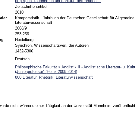
http://publikationen.ub.uni-frankfurt.de/frontdoor...
Zeitschriftenartikel
2010
 oder
Komparatistik : Jahrbuch der Deutschen Gesellschaft für Allgemeine
Literaturwissenschaft
2008/9
253-256
ng
:
Heidelberg
Synchron, Wissenschaftsverl. der Autoren
1432-5306
Deutsch
Philosophische Fakultät > Anglistik II - Anglistische Literatur- u. Kul
(Juniorprofessur) (Heinz 2009-2014)
800 Literatur, Rhetorik, Literaturwissenschaft
urde nicht während einer Tätigkeit an der Universität Mannheim veröffentlicht